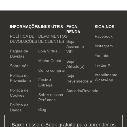
INFORMAÇÕES
LINKS ÚTEIS
FAÇA
SIGA-NOS
RENDA
POLÍTICA DE
DEPOIMENTOS
Facebook
DEVOLUÇÕES
DE CLIENTES
Seja
Instagram
Assinante
Página de
Loja Virtual
VIP
Youtube
Dúvidas
Minha Conta
Seja
Twitter X
Sobre nós
Afiliado(a)
Como comprar
Atendimento
Política de
Seja
Envio e
WhatsApp
Privacidade
Revendedor(a)
Entrega
Política de
Atacado/Revenda
Sobre nossos
Cookies
Perfumes
Política de
Blog
Dados
Baixe nosso e-Book gratuito para aprender os