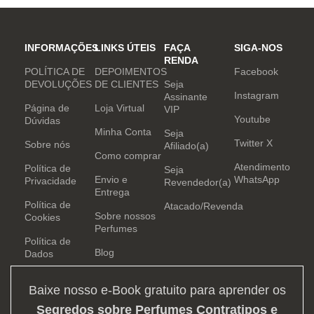
INFORMAÇÕES
LINKS ÚTEIS
FAÇA
SIGA-NOS
RENDA
POLÍTICA DE
DEPOIMENTOS
Facebook
DEVOLUÇÕES
DE CLIENTES
Seja
Instagram
Assinante
Página de
Loja Virtual
VIP
Youtube
Dúvidas
Minha Conta
Seja
Twitter X
Sobre nós
Afiliado(a)
Como comprar
Atendimento
Política de
Seja
Envio e
WhatsApp
Privacidade
Revendedor(a)
Entrega
Política de
Atacado/Revenda
Sobre nossos
Cookies
Perfumes
Política de
Blog
Dados
Baixe nosso e-Book gratuito para aprender os
Segredos sobre Perfumes Contratipos e