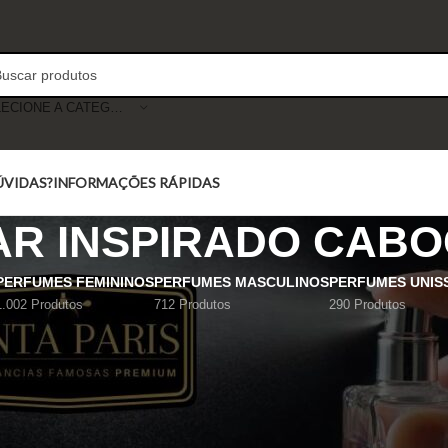
SELECIONE A CATEGORIA
ÚVIDAS?
INFORMAÇÕES RÁPIDAS
AR INSPIRADO CAB
PERFUMES FEMININOS
PERFUMES MASCULINOS
PERFUMES UNIS
1.002 Produtos
712 Produtos
290 Produtos
Mostrar
9
12
18