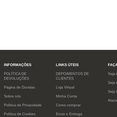
INFORMAÇÕES
LINKS ÚTEIS
FAÇ
POLÍTICA DE
DEPOIMENTOS DE
Seja 
DEVOLUÇÕES
CLIENTES
Seja 
Página de Dúvidas
Loja Virtual
Seja
Sobre nós
Minha Conta
Atac
Política de Privacidade
Como comprar
Política de Cookies
Envio e Entrega