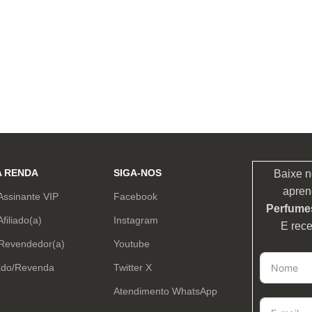
A RENDA
SIGA-NOS
Baixe n
apren
Assinante VIP
Facebook
Perfumes
Afiliado(a)
Instagram
E rec
 Revendedor(a)
Youtube
ado/Revenda
Twitter X
Atendimento WhatsApp