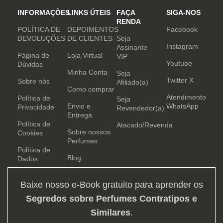
INFORMAÇÕES
LINKS ÚTEIS
FAÇA
SIGA-NOS
RENDA
POLÍTICA DE
DEPOIMENTOS
Facebook
DEVOLUÇÕES
DE CLIENTES
Seja
Instagram
Assinante
Página de
Loja Virtual
VIP
Youtube
Dúvidas
Minha Conta
Seja
Twitter X
Sobre nós
Afiliado(a)
Como comprar
Atendimento
Política de
Seja
Envio e
WhatsApp
Privacidade
Revendedor(a)
Entrega
Política de
Atacado/Revenda
Sobre nossos
Cookies
Perfumes
Política de
Blog
Dados
Baixe nosso e-Book gratuito para aprender os
Segredos sobre Perfumes Contratipos e
Similares
.