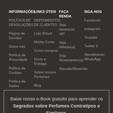
INFORMAÇÕES
LINKS ÚTEIS
FAÇA
SIGA-NOS
RENDA
POLÍTICA DE
DEPOIMENTOS
Facebook
DEVOLUÇÕES
DE CLIENTES
Seja
Instagram
Assinante
Página de
Loja Virtual
VIP
Youtube
Dúvidas
Minha Conta
Seja
Twitter X
Sobre nós
Afiliado(a)
Como comprar
Atendimento
Política de
Seja
Envio e
WhatsApp
Privacidade
Revendedor(a)
Entrega
Política de
Atacado/Revenda
Sobre nossos
Cookies
Perfumes
Política de
Blog
Dados
Baixe nosso e-Book gratuito para aprender os
Segredos sobre Perfumes Contratipos e
Similares
.