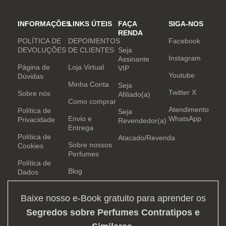
INFORMAÇÕES
LINKS ÚTEIS
FAÇA
SIGA-NOS
RENDA
POLÍTICA DE
DEPOIMENTOS
Facebook
DEVOLUÇÕES
DE CLIENTES
Seja
Instagram
Assinante
Página de
Loja Virtual
VIP
Youtube
Dúvidas
Minha Conta
Seja
Twitter X
Sobre nós
Afiliado(a)
Como comprar
Atendimento
Política de
Seja
Envio e
WhatsApp
Privacidade
Revendedor(a)
Entrega
Política de
Atacado/Revenda
Sobre nossos
Cookies
Perfumes
Política de
Blog
Dados
Baixe nosso e-Book gratuito para aprender os
Segredos sobre Perfumes Contratipos e