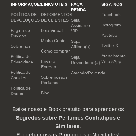
INFORMAÇÕES
LINKS ÚTEIS
FAÇA
SIGA-NOS
RENDA
POLÍTICA DE
DEPOIMENTOS
Facebook
DEVOLUÇÕES
DE CLIENTES
Seja
Instagram
Assinante
Página de
Loja Virtual
VIP
Youtube
Dúvidas
Minha Conta
Seja
Twitter X
Sobre nós
Afiliado(a)
Como comprar
Atendimento
Política de
Seja
Envio e
WhatsApp
Privacidade
Revendedor(a)
Entrega
Política de
Atacado/Revenda
Sobre nossos
Cookies
Perfumes
Política de
Blog
Dados
Baixe nosso e-Book gratuito para aprender os
Segredos sobre Perfumes Contratipos e
Similares
.
E receba nossas Promoções e Novidades!