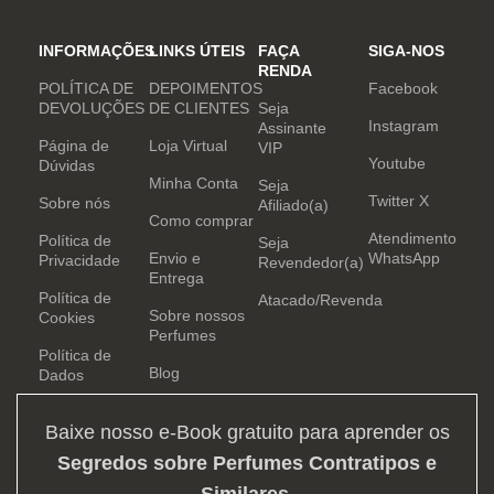
INFORMAÇÕES
LINKS ÚTEIS
FAÇA
SIGA-NOS
RENDA
POLÍTICA DE
DEPOIMENTOS
Facebook
DEVOLUÇÕES
DE CLIENTES
Seja
Instagram
Assinante
Página de
Loja Virtual
VIP
Youtube
Dúvidas
Minha Conta
Seja
Twitter X
Sobre nós
Afiliado(a)
Como comprar
Atendimento
Política de
Seja
Envio e
WhatsApp
Privacidade
Revendedor(a)
Entrega
Política de
Atacado/Revenda
Sobre nossos
Cookies
Perfumes
Política de
Blog
Dados
Baixe nosso e-Book gratuito para aprender os
Segredos sobre Perfumes Contratipos e