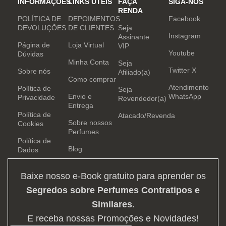
INFORMAÇÕES
LINKS ÚTEIS
FAÇA
SIGA-NOS
RENDA
POLÍTICA DE
DEPOIMENTOS
Facebook
DEVOLUÇÕES
DE CLIENTES
Seja
Instagram
Assinante
Página de
Loja Virtual
VIP
Youtube
Dúvidas
Minha Conta
Seja
Twitter X
Sobre nós
Afiliado(a)
Como comprar
Atendimento
Política de
Seja
Envio e
WhatsApp
Privacidade
Revendedor(a)
Entrega
Política de
Atacado/Revenda
Sobre nossos
Cookies
Perfumes
Política de
Blog
Dados
Baixe nosso e-Book gratuito para aprender os
Segredos sobre Perfumes Contratipos e
Similares
.
E receba nossas Promoções e Novidades!