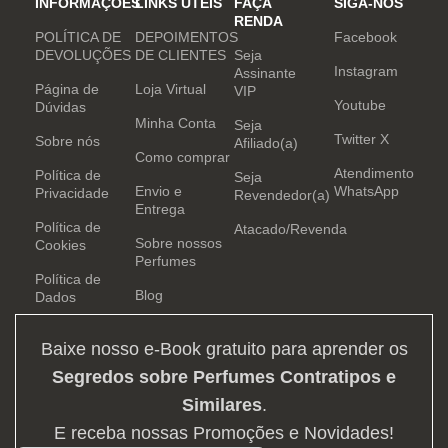
INFORMAÇÕES
LINKS ÚTEIS
FAÇA
SIGA-NOS
RENDA
POLÍTICA DE
DEPOIMENTOS
Facebook
DEVOLUÇÕES
DE CLIENTES
Seja
Instagram
Assinante
Página de
Loja Virtual
VIP
Youtube
Dúvidas
Minha Conta
Seja
Twitter X
Sobre nós
Afiliado(a)
Como comprar
Atendimento
Política de
Seja
Envio e
WhatsApp
Privacidade
Revendedor(a)
Entrega
Política de
Atacado/Revenda
Sobre nossos
Cookies
Perfumes
Política de
Blog
Dados
Baixe nosso e-Book gratuito para aprender os
Segredos sobre Perfumes Contratipos e
Similares
.
E receba nossas Promoções e Novidades!