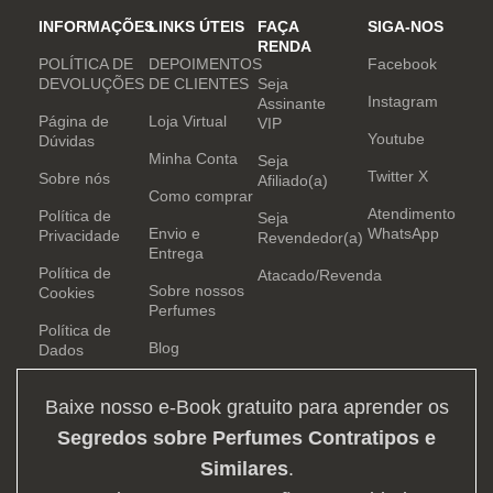
INFORMAÇÕES
LINKS ÚTEIS
FAÇA
SIGA-NOS
RENDA
POLÍTICA DE
DEPOIMENTOS
Facebook
DEVOLUÇÕES
DE CLIENTES
Seja
Instagram
Assinante
Página de
Loja Virtual
VIP
Youtube
Dúvidas
Minha Conta
Seja
Twitter X
Sobre nós
Afiliado(a)
Como comprar
Atendimento
Política de
Seja
Envio e
WhatsApp
Privacidade
Revendedor(a)
Entrega
Política de
Atacado/Revenda
Sobre nossos
Cookies
Perfumes
Política de
Blog
Dados
Baixe nosso e-Book gratuito para aprender os
Segredos sobre Perfumes Contratipos e
Similares
.