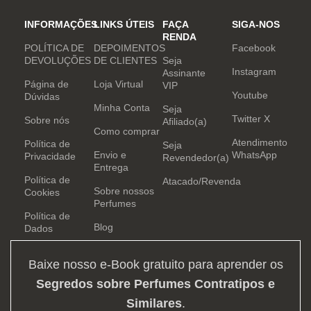
INFORMAÇÕES
LINKS ÚTEIS
FAÇA
SIGA-NOS
RENDA
POLÍTICA DE
DEPOIMENTOS
Facebook
DEVOLUÇÕES
DE CLIENTES
Seja
Instagram
Assinante
Página de
Loja Virtual
VIP
Youtube
Dúvidas
Minha Conta
Seja
Twitter X
Sobre nós
Afiliado(a)
Como comprar
Atendimento
Política de
Seja
Envio e
WhatsApp
Privacidade
Revendedor(a)
Entrega
Política de
Atacado/Revenda
Sobre nossos
Cookies
Perfumes
Política de
Blog
Dados
Baixe nosso e-Book gratuito para aprender os
Segredos sobre Perfumes Contratipos e
Similares
.