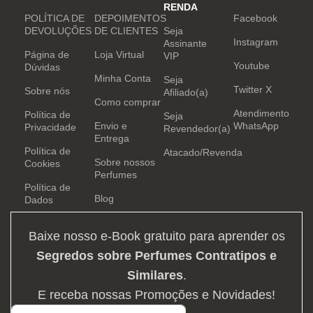
RENDA
POLÍTICA DE
DEPOIMENTOS
Facebook
DEVOLUÇÕES
DE CLIENTES
Seja
Instagram
Assinante
Página de
Loja Virtual
VIP
Youtube
Dúvidas
Minha Conta
Seja
Twitter X
Sobre nós
Afiliado(a)
Como comprar
Atendimento
Política de
Seja
Envio e
WhatsApp
Privacidade
Revendedor(a)
Entrega
Política de
Atacado/Revenda
Sobre nossos
Cookies
Perfumes
Política de
Blog
Dados
Baixe nosso e-Book gratuito para aprender os
Segredos sobre Perfumes Contratipos e
Similares
.
E receba nossas Promoções e Novidades!