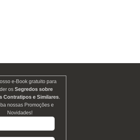
osso e-Book gratuito para
der os
Segredos sobre
 Contratipos e Similares
.
eba nossas Promoções e
Novidades!