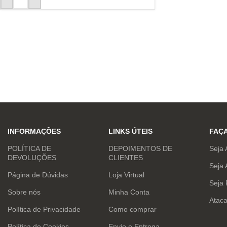
INFORMAÇÕES
LINKS ÚTEIS
FAÇ
POLÍTICA DE
DEPOIMENTOS DE
Seja 
DEVOLUÇÕES
CLIENTES
Seja 
Página de Dúvidas
Loja Virtual
Seja
Sobre nós
Minha Conta
Atac
Política de Privacidade
Como comprar
Política de Cookies
Envio e Entrega