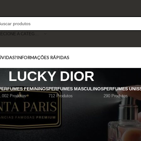
SELECIONE A CATEGORIA
ÚVIDAS?
INFORMAÇÕES RÁPIDAS
LUCKY DIOR
PERFUMES FEMININOS
PERFUMES MASCULINOS
PERFUMES UNIS
1.002 Produtos
712 Produtos
290 Produtos
Mostrar
9
12
18