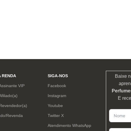
A RENDA
SIGA-NOS
Baixe n
apren
Assinante VIP
Facebook
Perfumes
Afiliado(a)
Instagram
E rec
 Revendedor(a)
Youtube
ado/Revenda
Twitter X
Atendimento WhatsApp