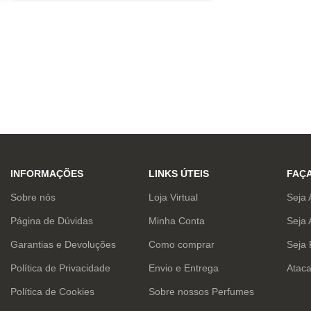
INFORMAÇÕES
LINKS ÚTEIS
FAÇ
Sobre nós
Loja Virtual
Seja 
Página de Dúvidas
Minha Conta
Seja 
Garantias e Devoluções
Como comprar
Seja
Política de Privacidade
Envio e Entrega
Atac
Política de Cookies
Sobre nossos Perfumes