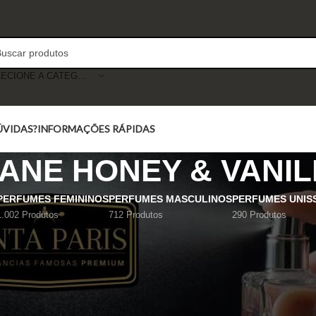
SELECIONE A CATEGORIA
ÚVIDAS?
INFORMAÇÕES RÁPIDAS
TANE HONEY & VANI
PERFUMES FEMININOS
PERFUMES MASCULINOS
PERFUMES UNIS
1.002 Produtos
712 Produtos
290 Produtos
Mostrar
9
12
18