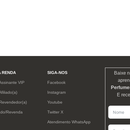
A RENDA
SIGA-NOS
Baixe n
apren
Assinante VIP
Facebook
Perfumes
Afiliado(a)
Instagram
E rec
 Revendedor(a)
Youtube
ado/Revenda
Twitter X
Atendimento WhatsApp