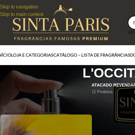
Skip to navigation
Skip to main content
NÍCIO
LOJA E CATEGORIAS
CATÁLOGO – LISTA DE FRAGRÂNCIAS
D
L'OCCI
ATACADO REVENDA
12 Produtos
L'OCCITANE HONEY & VANILLA