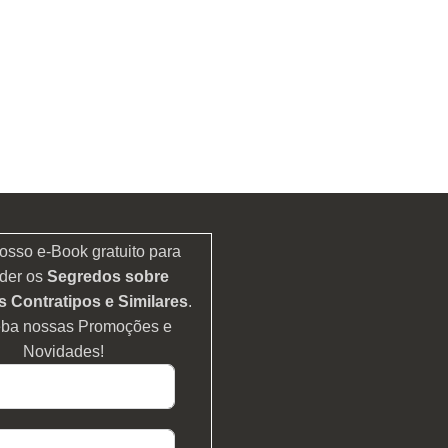
osso e-Book gratuito para
der os
Segredos sobre
 Contratipos e Similares
.
eba nossas Promoções e
Novidades!