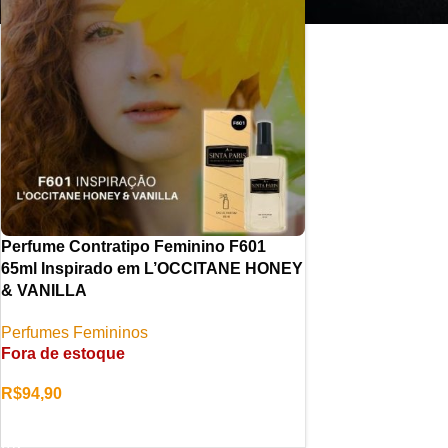
Perfume Contratipo Feminino F601
65ml Inspirado em L’OCCITANE HONEY
& VANILLA
Perfumes Femininos
Fora de estoque
R$
94,90
LER MAIS