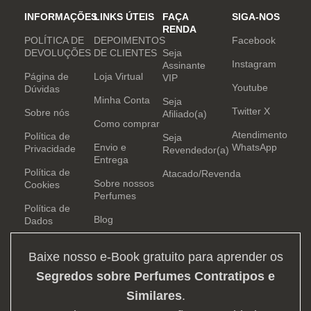
INFORMAÇÕES
LINKS ÚTEIS
FAÇA
SIGA-NOS
RENDA
POLÍTICA DE
DEPOIMENTOS
Facebook
DEVOLUÇÕES
DE CLIENTES
Seja
Instagram
Assinante
Página de
Loja Virtual
VIP
Youtube
Dúvidas
Minha Conta
Seja
Twitter X
Sobre nós
Afiliado(a)
Como comprar
Atendimento
Política de
Seja
Envio e
WhatsApp
Privacidade
Revendedor(a)
Entrega
Política de
Atacado/Revenda
Sobre nossos
Cookies
Perfumes
Política de
Blog
Dados
Baixe nosso e-Book gratuito para aprender os
Segredos sobre Perfumes Contratipos e
Similares
.