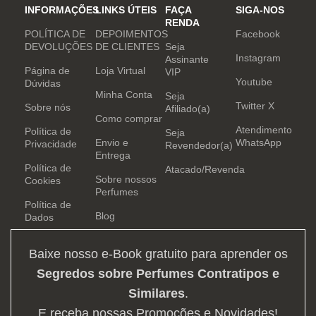
INFORMAÇÕES
LINKS ÚTEIS
FAÇA
SIGA-NOS
RENDA
POLÍTICA DE
DEPOIMENTOS
Facebook
DEVOLUÇÕES
DE CLIENTES
Seja
Instagram
Assinante
Página de
Loja Virtual
VIP
Youtube
Dúvidas
Minha Conta
Seja
Twitter X
Sobre nós
Afiliado(a)
Como comprar
Atendimento
Política de
Seja
Envio e
WhatsApp
Privacidade
Revendedor(a)
Entrega
Política de
Atacado/Revenda
Sobre nossos
Cookies
Perfumes
Política de
Blog
Dados
Baixe nosso e-Book gratuito para aprender os
Segredos sobre Perfumes Contratipos e
Similares
.
E receba nossas Promoções e Novidades!