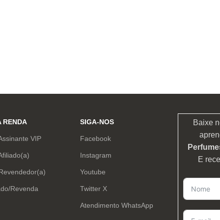
A RENDA
SIGA-NOS
Baixe n
apren
Assinante VIP
Facebook
Perfumes
Afiliado(a)
Instagram
E rec
 Revendedor(a)
Youtube
ado/Revenda
Twitter X
Atendimento WhatsApp