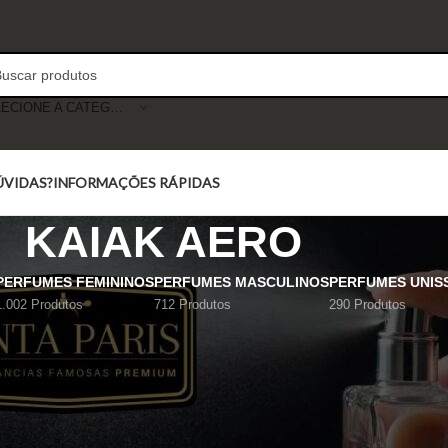
SELECIONE A CATEGORIA
ÚVIDAS?
INFORMAÇÕES RÁPIDAS
KAIAK AERO
PERFUMES FEMININOS
PERFUMES MASCULINOS
PERFUMES UNIS
1.002 Produtos
712 Produtos
290 Produtos
Mostrar
9
12
18