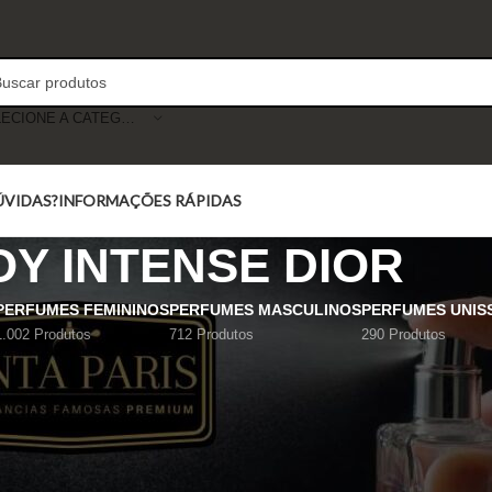
SELECIONE A CATEGORIA
ÚVIDAS?
INFORMAÇÕES RÁPIDAS
OY INTENSE DIOR
PERFUMES FEMININOS
PERFUMES MASCULINOS
PERFUMES UNIS
1.002 Produtos
712 Produtos
290 Produtos
Mostrar
9
12
18