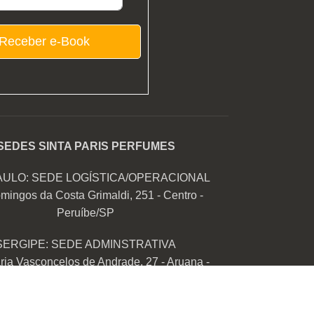
Receber e-Book
SEDES SINTA PARIS PERFUMES
AULO: SEDE LOGÍSTICA/OPERACIONAL
mingos da Costa Grimaldi, 251 - Centro -
Peruíbe/SP
SERGIPE: SEDE ADMINSTRATIVA
ia Vasconcelos de Andrade, 27 - Aruana -
Aracaju/SE
CNPJ: 50.859.095/0001-71