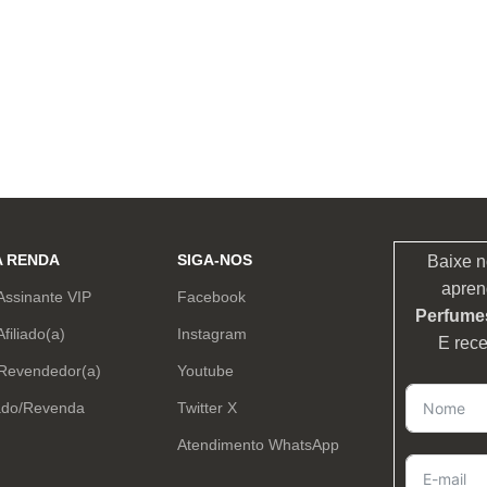
A RENDA
SIGA-NOS
Baixe n
apren
Assinante VIP
Facebook
Perfumes
Afiliado(a)
Instagram
E rec
 Revendedor(a)
Youtube
ado/Revenda
Twitter X
Atendimento WhatsApp