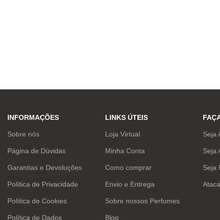
INFORMAÇÕES
LINKS ÚTEIS
FAÇ
Sobre nós
Loja Virtual
Seja 
Página de Dúvidas
Minha Conta
Seja 
Garantias e Devoluções
Como comprar
Seja
Política de Privacidade
Envio e Entrega
Atac
Política de Cookies
Sobre nossos Perfumes
Política de Dados
Blog