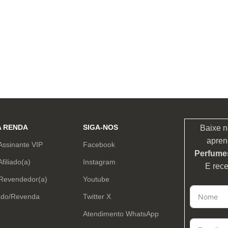
A RENDA
SIGA-NOS
Baixe n
apren
Assinante VIP
Facebook
Perfumes
Afiliado(a)
Instagram
E rec
 Revendedor(a)
Youtube
ado/Revenda
Twitter X
Atendimento WhatsApp