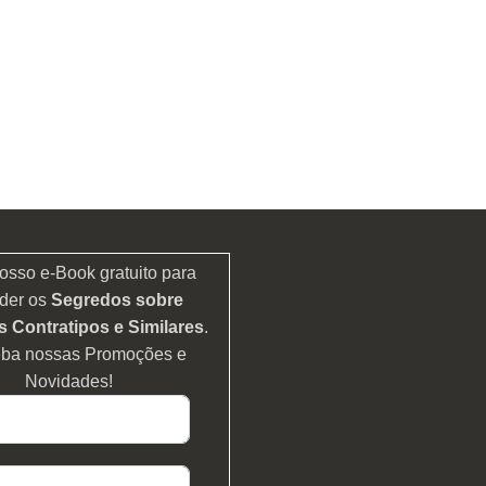
osso e-Book gratuito para
der os
Segredos sobre
 Contratipos e Similares
.
eba nossas Promoções e
Novidades!