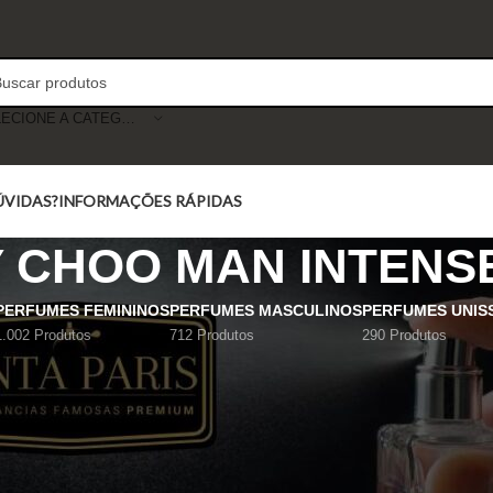
SELECIONE A CATEGORIA
ÚVIDAS?
INFORMAÇÕES RÁPIDAS
Y CHOO MAN INTENS
PERFUMES FEMININOS
PERFUMES MASCULINOS
PERFUMES UNIS
1.002 Produtos
712 Produtos
290 Produtos
Mostrar
9
12
18