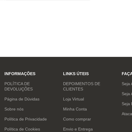
INFORMAÇÕES
LINKS ÚTEIS
FAÇ
POLÍTICA DE
DEPOIMENTOS DE
Seja 
DEVOLUÇÕES
CLIENTES
Seja 
Página de Dúvidas
Loja Virtual
Seja
Sobre nós
Minha Conta
Atac
Política de Privacidade
Como comprar
Política de Cookies
Envio e Entrega