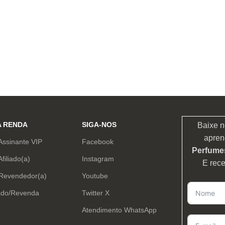
A RENDA
SIGA-NOS
Baixe n
apren
Assinante VIP
Facebook
Perfumes
Afiliado(a)
Instagram
E rec
 Revendedor(a)
Youtube
ado/Revenda
Twitter X
Atendimento WhatsApp