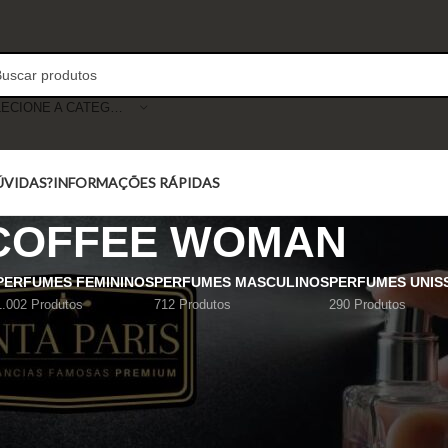
SELECIONE A CATEGORIA
ÚVIDAS?
INFORMAÇÕES RÁPIDAS
COFFEE WOMAN
PERFUMES FEMININOS
PERFUMES MASCULINOS
PERFUMES UNIS
1.002 Produtos
712 Produtos
290 Produtos
Mostrar
9
12
18