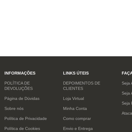
INFORMAÇÕES
LINKS ÚTEIS
FAÇ
POLÍTICA DE
DEPOIMENTOS DE
Seja 
DEVOLUÇÕES
CLIENTES
Seja 
Página de Dúvidas
Loja Virtual
Seja
Sobre nós
Minha Conta
Atac
Política de Privacidade
Como comprar
Política de Cookies
Envio e Entrega