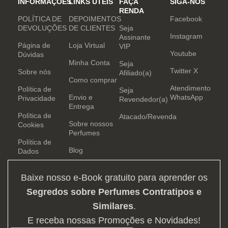
INFORMAÇÕES
LINKS ÚTEIS
FAÇA
SIGA-NOS
RENDA
POLÍTICA DE
DEPOIMENTOS
Facebook
DEVOLUÇÕES
DE CLIENTES
Seja
Instagram
Assinante
Página de
Loja Virtual
VIP
Youtube
Dúvidas
Minha Conta
Seja
Twitter X
Sobre nós
Afiliado(a)
Como comprar
Atendimento
Política de
Seja
Envio e
WhatsApp
Privacidade
Revendedor(a)
Entrega
Política de
Atacado/Revenda
Sobre nossos
Cookies
Perfumes
Política de
Blog
Dados
Baixe nosso e-Book gratuito para aprender os
Segredos sobre Perfumes Contratipos e
Similares
.
E receba nossas Promoções e Novidades!