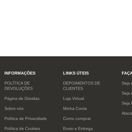
INFORMAÇÕES
LINKS ÚTEIS
FAÇ
POLÍTICA DE
DEPOIMENTOS DE
Seja 
DEVOLUÇÕES
CLIENTES
Seja 
Página de Dúvidas
Loja Virtual
Seja
Sobre nós
Minha Conta
Atac
Política de Privacidade
Como comprar
Política de Cookies
Envio e Entrega