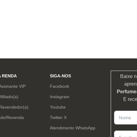
A RENDA
SIGA-NOS
Baixe n
apren
Assinante VIP
Facebook
Perfumes
Afiliado(a)
Instagram
E rec
 Revendedor(a)
Youtube
ado/Revenda
Twitter X
Atendimento WhatsApp