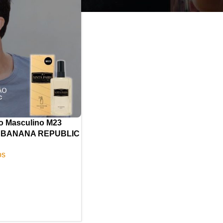
o Masculino M23
em BANANA REPUBLIC
os
RINHO