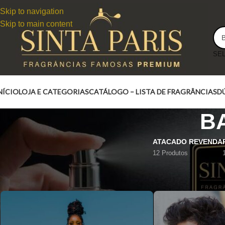
Skip to navigation
Skip to main content
NÍCIO
LOJA E CATEGORIAS
CATÁLOGO – LISTA DE FRAGRÂNCIAS
D
B
ATACADO REVENDA
12 Produtos
BANANA REPUBLIC