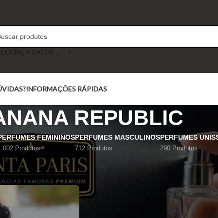
SELECIONE A CATEGORIA
ÚVIDAS?
INFORMAÇÕES RÁPIDAS
ANANA REPUBLIC
PERFUMES FEMININOS
PERFUMES MASCULINOS
PERFUMES UNIS
1.002 Produtos
712 Produtos
290 Produtos
Mostrar
9
12
18