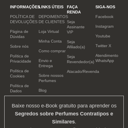
INFORMAÇÕES
LINKS ÚTEIS
FAÇA
SIGA-NOS
RENDA
POLÍTICA DE
DEPOIMENTOS
Facebook
DEVOLUÇÕES
DE CLIENTES
Seja
Instagram
Assinante
Página de
Loja Virtual
VIP
Youtube
Dúvidas
Minha Conta
Seja
Twitter X
Sobre nós
Afiliado(a)
Como comprar
Atendimento
Política de
Seja
Envio e
WhatsApp
Privacidade
Revendedor(a)
Entrega
Política de
Atacado/Revenda
Sobre nossos
Cookies
Perfumes
Política de
Blog
Dados
Baixe nosso e-Book gratuito para aprender os
Segredos sobre Perfumes Contratipos e
Similares
.