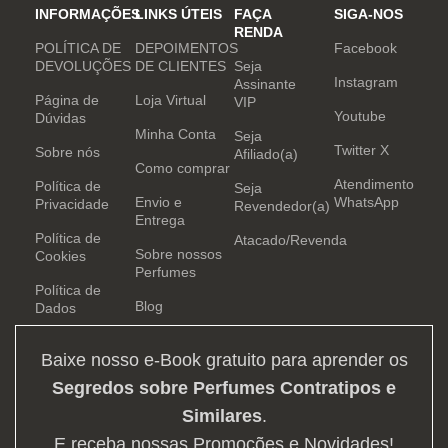
INFORMAÇÕES
LINKS ÚTEIS
FAÇA
SIGA-NOS
RENDA
POLÍTICA DE
DEPOIMENTOS
Facebook
DEVOLUÇÕES
DE CLIENTES
Seja
Instagram
Assinante
Página de
Loja Virtual
VIP
Youtube
Dúvidas
Minha Conta
Seja
Twitter X
Sobre nós
Afiliado(a)
Como comprar
Atendimento
Política de
Seja
Envio e
WhatsApp
Privacidade
Revendedor(a)
Entrega
Política de
Atacado/Revenda
Sobre nossos
Cookies
Perfumes
Política de
Blog
Dados
Baixe nosso e-Book gratuito para aprender os
Segredos sobre Perfumes Contratipos e
Similares
.
E receba nossas Promoções e Novidades!