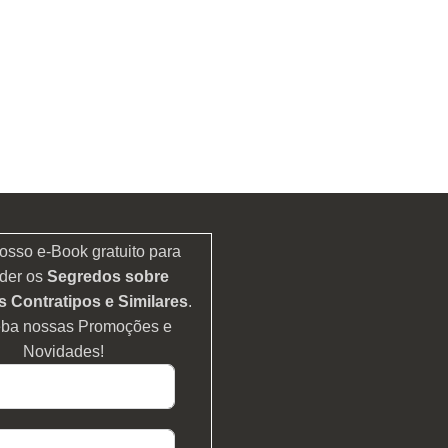
osso e-Book gratuito para
der os
Segredos sobre
 Contratipos e Similares
.
eba nossas Promoções e
Novidades!