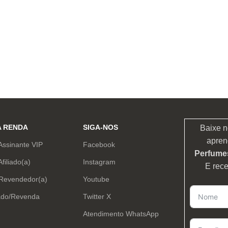
A RENDA
SIGA-NOS
Baixe n
apren
Assinante VIP
Facebook
Perfumes
Afiliado(a)
Instagram
E rec
 Revendedor(a)
Youtube
ado/Revenda
Twitter X
Atendimento WhatsApp