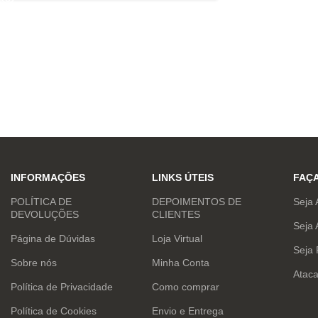
INFORMAÇÕES
LINKS ÚTEIS
FAÇ
POLÍTICA DE
DEPOIMENTOS DE
Seja 
DEVOLUÇÕES
CLIENTES
Seja 
Página de Dúvidas
Loja Virtual
Seja
Sobre nós
Minha Conta
Atac
Política de Privacidade
Como comprar
Política de Cookies
Envio e Entrega