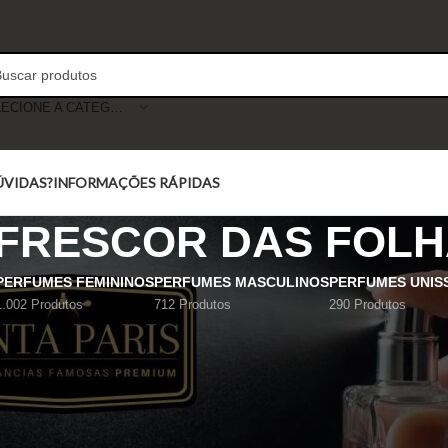
SELECIONE A CATEGORIA
ÚVIDAS?
INFORMAÇÕES RÁPIDAS
FRESCOR DAS FOL
PERFUMES FEMININOS
PERFUMES MASCULINOS
PERFUMES UNIS
1.002 Produtos
712 Produtos
290 Produtos
Mostrar
9
12
18