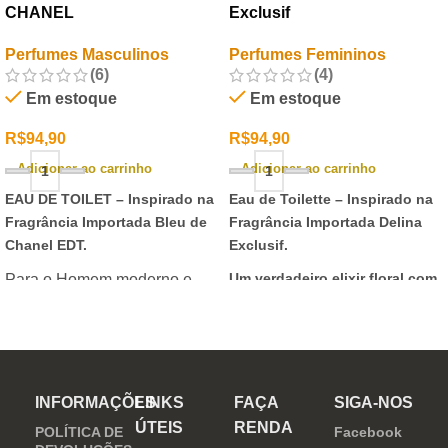
CHANEL
Exclusif
Perfumes Masculinos
Perfumes Femininos
(6)
(4)
Em estoque
Em estoque
R$
94,90
R$
94,90
Adicionar ao carrinho
Adicionar ao carrinho
EAU DE TOILET –
Inspirado na
Eau de Toilette –
Inspirado na
Fragrância Importada Bleu de
Fragrância Importada Delina
Chanel EDT.
Exclusif.
Um verdadeiro elixir floral com
Para o Homem moderno e
notas nobres e sofisticadas.
determinado, que desafia o
mundo. Sensual que gosta de
inovar sempre, provocando
desejos com independência
INFORMAÇÕES
LINKS
FAÇA
SIGA-NOS
e determinação.
ÚTEIS
RENDA
POLÍTICA DE
Facebook