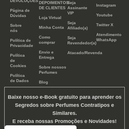
DEVOLUÇÕES
DEPOIMENTOS
Seja
Instagram
DE CLIENTES
Assinante
Página de
VIP
Youtube
Dúvidas
Loja Virtual
Seja
Twitter X
Sobre
Minha Conta
Afiliado(a)
nós
Atendimento
Como
Seja
WhatsApp
Política de
comprar
Revendedor(a)
Privacidade
Envio e
Atacado/Revenda
Política
Entrega
de
Cookies
Sobre nossos
Perfumes
Política
de Dados
Blog
Baixe nosso e-Book gratuito para aprender os
Segredos sobre Perfumes Contratipos e
Similares
.
E receba nossas Promoções e Novidades!