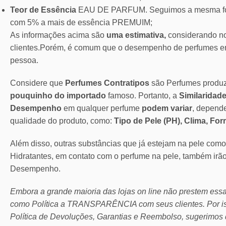
Teor de Essência
EAU DE PARFUM. Seguimos a mesma for
com 5% a mais de essência PREMUIM;
As informações acima são
uma estimativa,
considerando no
clientes.Porém, é comum que o desempenho de perfumes em
pessoa.
Considere que
Perfumes Contratipos
são Perfumes produ
pouquinho do importado
famoso. Portanto, a
Similaridade
Desempenho
em qualquer perfume
podem variar
, depend
qualidade do produto, como:
Tipo de Pele (PH), Clima, Fo
Além disso, outras substâncias que já estejam na pele com
Hidratantes, em contato com o perfume na pele, também irã
Desempenho.
Embora a grande maioria das lojas on line não prestem ess
como Política a TRANSPARÊNCIA com seus clientes.
Por 
Política de Devoluções, Garantias e Reembolso, sugerimos 