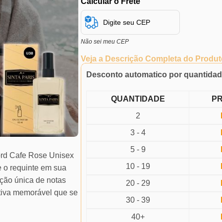
Calcular o Frete
Não sei meu CEP
Veja a Descrição Completa do Produt
Desconto automatico por quantida
QUANTIDADE
P
2
3 - 4
5 - 9
ord Cafe Rose Unisex
10 - 19
e o requinte em sua
ção única de notas
20 - 29
tiva memorável que se
30 - 39
40+