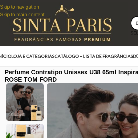
Skip to navigation
Skip to main content
NÍCIO
LOJA E CATEGORIAS
CATÁLOGO – LISTA DE FRAGRÂNCIAS
D
Perfume Contratipo Unissex U38 65ml Inspi
ROSE TOM FORD