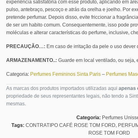
experiência satisfatória com esse produto, aplicando em áre
pulso, antebraço, pescoço e atrás da orelha e joelho. Por ex
pretende perfumar. Depois disso, evite friccionar a fragrânc
de ser um habito comum. Consequentemente, isso pode pro
moléculas e alterar características do perfume, inclusive, ch
PRECAUÇÃO…:
Em caso de irritação da pele o uso dever
ARMAZENAMENTO..:
Guarde em local ventilado, ou seja, e
Categoria:
Perfumes Femininos Sinta Paris
–
Perfumes Masc
As marcas dos produtos importados utilizadas aqui
apenas c
propriedade de seus representantes legais, não tendo a Sin
mesmas.
Categoria:
Perfumes Uniss
Tags:
CONTRATIPO CAFÉ ROSE TOM FORD
,
PERFUM
ROSE TOM FORD