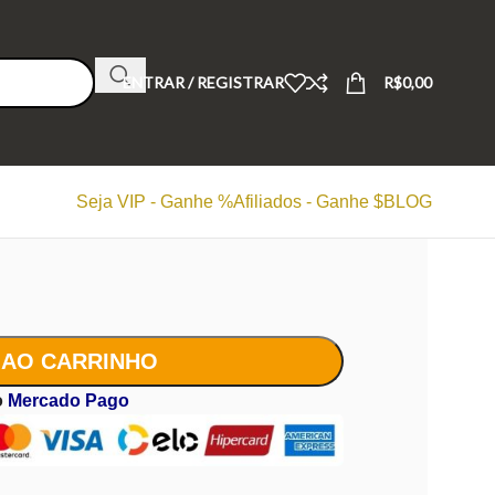
ENTRAR / REGISTRAR
R$
0,00
Seja VIP - Ganhe %
Afiliados - Ganhe $
BLOG
 AO CARRINHO
o
Mercado Pago