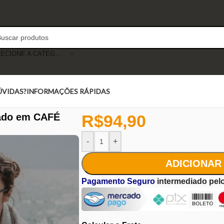
SELECIONE A CATEGORIA
ÚVIDAS?
INFORMAÇÕES RÁPIDAS
rado em CAFÉ
R$
94,90
-
+
ADICIONAR
Pagamento Seguro
intermediado pel