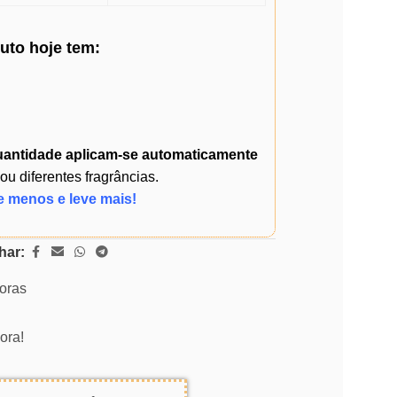
duto
hoje
tem:
uantidade
aplicam-se automaticamente
 diferentes fragrâncias.
e menos e leve mais!
har:
horas
ora!