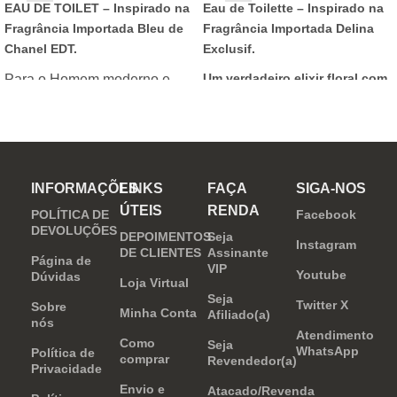
EAU DE TOILET –
Inspirado na
Eau de Toilette –
Inspirado na
Fragrância Importada Bleu de
Fragrância Importada Delina
Chanel EDT.
Exclusif.
Um verdadeiro elixir floral com
Para o Homem moderno e
notas nobres e sofisticadas.
determinado, que desafia o
mundo. Sensual que gosta de
inovar sempre, provocando
desejos com independência
INFORMAÇÕES
LINKS
FAÇA
SIGA-NOS
e determinação.
ÚTEIS
RENDA
POLÍTICA DE
Facebook
DEVOLUÇÕES
DEPOIMENTOS
Seja
Instagram
DE CLIENTES
Assinante
Página de
VIP
Youtube
Dúvidas
Loja Virtual
Seja
Twitter X
Sobre
Minha Conta
Afiliado(a)
nós
Atendimento
Como
Seja
WhatsApp
Política de
comprar
Revendedor(a)
Privacidade
Envio e
Atacado/Revenda