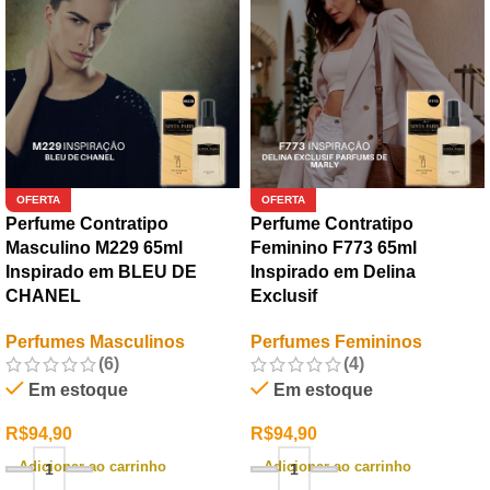
OFERTA
OFERTA
Perfume Contratipo
Perfume Contratipo
Masculino M229 65ml
Feminino F773 65ml
Inspirado em BLEU DE
Inspirado em Delina
CHANEL
Exclusif
Perfumes Masculinos
Perfumes Femininos
(6)
(4)
Em estoque
Em estoque
R$
94,90
R$
94,90
Adicionar ao carrinho
Adicionar ao carrinho