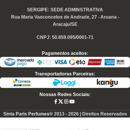
SERGIPE: SEDE ADMINSTRATIVA
Rua Maria Vasconcelos de Andrade, 27 - Aruana -
Aracaju/SE
CNPJ: 50.859.095/0001-71
Pagamentos aceitos:
Transportadoras Parceiras:
Nossas Redes Sociais:
Perfume
Sinta Paris Perfumes®
2013 -
2026 | Direitos Reservados
Contratipo
Unissex
U110 65ml
-
+