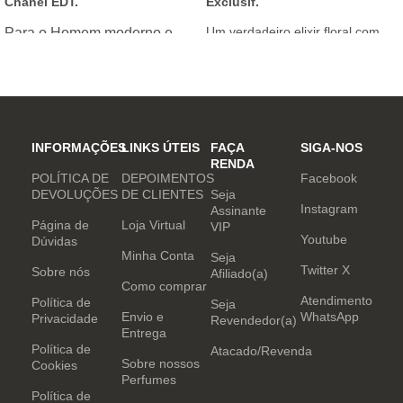
Chanel EDT.
Exclusif.
Um verdadeiro elixir floral com
Para o Homem moderno e
notas nobres e sofisticadas.
determinado, que desafia o
mundo. Sensual que gosta de
inovar sempre, provocando
desejos com independência
e determinação.
INFORMAÇÕES
LINKS ÚTEIS
FAÇA
SIGA-NOS
RENDA
POLÍTICA DE
DEPOIMENTOS
Facebook
DEVOLUÇÕES
DE CLIENTES
Seja
Instagram
Assinante
Página de
Loja Virtual
VIP
Youtube
Dúvidas
Minha Conta
Seja
Twitter X
Sobre nós
Afiliado(a)
Como comprar
Atendimento
Política de
Seja
Envio e
WhatsApp
Privacidade
Revendedor(a)
Entrega
Política de
Atacado/Revenda
Sobre nossos
Cookies
Perfumes
Política de