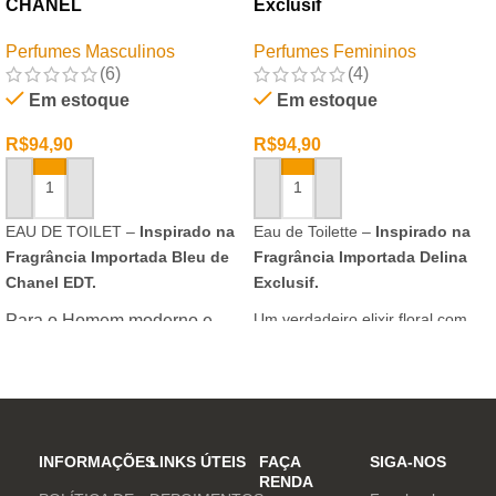
CHANEL
Exclusif
Perfumes Masculinos
Perfumes Femininos
(6)
(4)
Em estoque
Em estoque
R$
94,90
R$
94,90
ADICIONAR AO CARRINHO
ADICIONAR AO CARRINHO
EAU DE TOILET –
Inspirado na
Eau de Toilette –
Inspirado na
Fragrância Importada Bleu de
Fragrância Importada Delina
Chanel EDT.
Exclusif.
Um verdadeiro elixir floral com
Para o Homem moderno e
notas nobres e sofisticadas.
determinado, que desafia o
mundo. Sensual que gosta de
inovar sempre, provocando
desejos com independência
e determinação.
INFORMAÇÕES
LINKS ÚTEIS
FAÇA
SIGA-NOS
RENDA