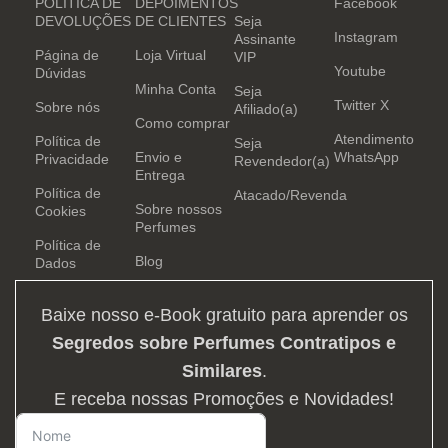
POLÍTICA DE
DEPOIMENTOS
Facebook
DEVOLUÇÕES
DE CLIENTES
Seja
Instagram
Assinante
Página de
Loja Virtual
VIP
Youtube
Dúvidas
Minha Conta
Seja
Twitter X
Sobre nós
Afiliado(a)
Como comprar
Atendimento
Política de
Seja
Envio e
WhatsApp
Privacidade
Revendedor(a)
Entrega
Política de
Atacado/Revenda
Sobre nossos
Cookies
Perfumes
Política de
Blog
Dados
Baixe nosso e-Book gratuito para aprender os
Segredos sobre Perfumes Contratipos e
Similares
.
E receba nossas Promoções e Novidades!