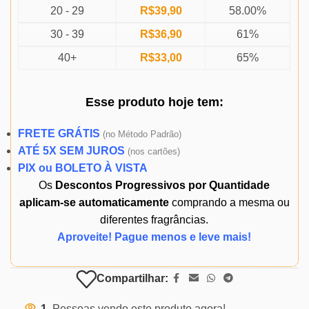
20 - 29
R$
39,90
58.00%
30 - 39
R$
36,90
61%
40+
R$
33,00
65%
Esse produto
hoje
tem:
FRETE GRÁTIS
(
no Método Padrão)
ATÉ 5X SEM JUROS
(
nos cartões)
PIX ou BOLETO À VISTA
Os
Descontos Progressivos por Quantidade
aplicam-se automaticamente
comprando a mesma ou
diferentes fragrâncias.
Aproveite! Pague menos e leve mais!
Compartilhar:
1
Pessoas vendo este produto agora!