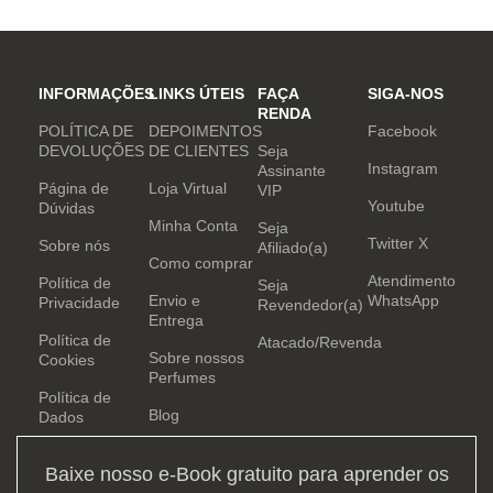
mundo. Sensual que gosta de
inovar sempre, provocando
desejos com independência
e determinação.
INFORMAÇÕES
LINKS ÚTEIS
FAÇA
SIGA-NOS
RENDA
POLÍTICA DE
DEPOIMENTOS
Facebook
DEVOLUÇÕES
DE CLIENTES
Seja
Instagram
Assinante
Página de
Loja Virtual
VIP
Youtube
Dúvidas
Minha Conta
Seja
Twitter X
Sobre nós
Afiliado(a)
Como comprar
Atendimento
Política de
Seja
Envio e
WhatsApp
Privacidade
Revendedor(a)
Entrega
Política de
Atacado/Revenda
Sobre nossos
Cookies
Perfumes
Política de
Blog
Dados
Baixe nosso e-Book gratuito para aprender os