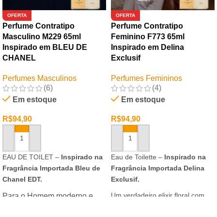
OFERTA
OFERTA
Perfume Contratipo
Perfume Contratipo
Masculino M229 65ml
Feminino F773 65ml
Inspirado em BLEU DE
Inspirado em Delina
CHANEL
Exclusif
Perfumes Masculinos
Perfumes Femininos
(6)
(4)
Em estoque
Em estoque
R$
94,90
R$
94,90
ADICIONAR AO CARRINHO
ADICIONAR AO CARRINHO
EAU DE TOILET –
Inspirado na
Eau de Toilette –
Inspirado na
Fragrância Importada Bleu de
Fragrância Importada Delina
Chanel EDT.
Exclusif.
Um verdadeiro elixir floral com
Para o Homem moderno e
notas nobres e sofisticadas.
determinado, que desafia o