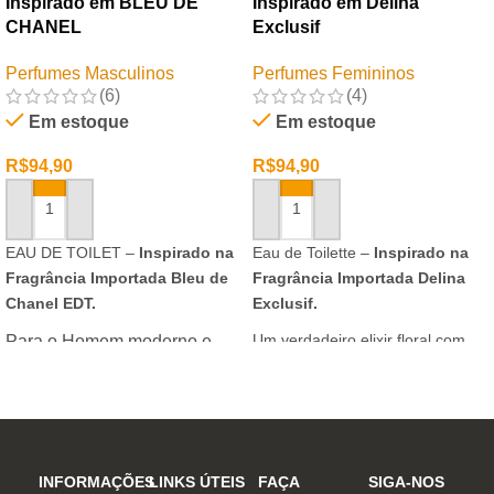
Inspirado em BLEU DE
Inspirado em Delina
CHANEL
Exclusif
Perfumes Masculinos
Perfumes Femininos
(6)
(4)
Em estoque
Em estoque
R$
94,90
R$
94,90
ADICIONAR AO CARRINHO
ADICIONAR AO CARRINHO
EAU DE TOILET –
Inspirado na
Eau de Toilette –
Inspirado na
Fragrância Importada Bleu de
Fragrância Importada Delina
Chanel EDT.
Exclusif.
Um verdadeiro elixir floral com
Para o Homem moderno e
notas nobres e sofisticadas.
determinado, que desafia o
mundo. Sensual que gosta de
inovar sempre, provocando
desejos com independência
e determinação.
INFORMAÇÕES
LINKS ÚTEIS
FAÇA
SIGA-NOS