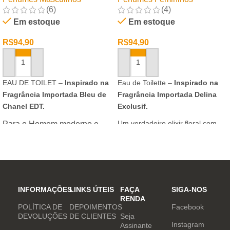
(6)
(4)
Em estoque
Em estoque
R$
94,90
R$
94,90
ADICIONAR AO CARRINHO
ADICIONAR AO CARRINHO
EAU DE TOILET –
Inspirado na
Eau de Toilette –
Inspirado na
Fragrância Importada Bleu de
Fragrância Importada Delina
Chanel EDT.
Exclusif.
Um verdadeiro elixir floral com
Para o Homem moderno e
notas nobres e sofisticadas.
determinado, que desafia o
mundo. Sensual que gosta de
inovar sempre, provocando
desejos com independência
e determinação.
INFORMAÇÕES
LINKS ÚTEIS
FAÇA
SIGA-NOS
RENDA
POLÍTICA DE
DEPOIMENTOS
Facebook
DEVOLUÇÕES
DE CLIENTES
Seja
Instagram
Assinante