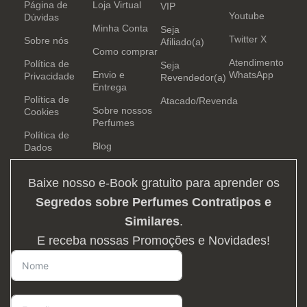
Página de
Loja Virtual
VIP
Youtube
Dúvidas
Minha Conta
Seja
Twitter X
Sobre nós
Afiliado(a)
Como comprar
Atendimento
Política de
Seja
Envio e
WhatsApp
Privacidade
Revendedor(a)
Entrega
Política de
Atacado/Revenda
Sobre nossos
Cookies
Perfumes
Política de
Blog
Dados
Baixe nosso e-Book gratuito para aprender os
Segredos sobre Perfumes Contratipos e
Similares
.
E receba nossas Promoções e Novidades!