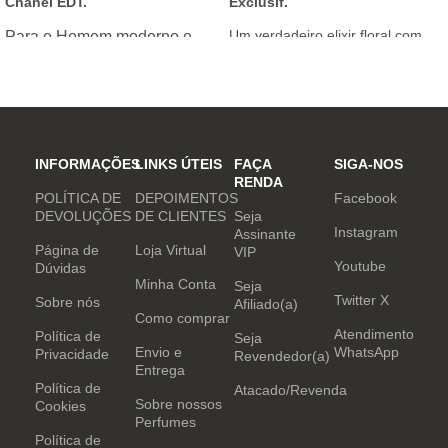
Chanel EDT.
Exclusif.
Um verdadeiro elixir floral com
Para o Homem moderno e
notas nobres e sofisticadas.
determinado, que desafia o
mundo. Sensual que gosta de
inovar sempre, provocando
desejos com independência
e determinação.
INFORMAÇÕES
LINKS ÚTEIS
FAÇA
SIGA-NOS
RENDA
POLÍTICA DE
DEPOIMENTOS
Facebook
DEVOLUÇÕES
DE CLIENTES
Seja
Instagram
Assinante
Página de
Loja Virtual
VIP
Youtube
Dúvidas
Minha Conta
Seja
Twitter X
Sobre nós
Afiliado(a)
Como comprar
Atendimento
Política de
Seja
Envio e
WhatsApp
Privacidade
Revendedor(a)
Entrega
Política de
Atacado/Revenda
Sobre nossos
Cookies
Perfumes
Política de