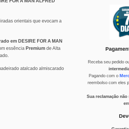
ESIRE FOR A MAN ALFRED
eiradas orientais que evocam a
pirado em DESIRE FOR A MAN
com essência
Premium
de Alta
Pagament
ado.
Receba seu pedido ou
amadeirado atalcado almiscarado
intermedi
Pagando com o
Mer
reembolso com eles pa
Sua reclamação não s
en
Dev
Garantia