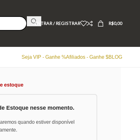
ENTRAR / REGISTRAR
R$
0,00
Seja VIP - Ganhe %
Afiliados - Ganhe $
BLOG
de estoque
 de Estoque nesse momento.
saremos quando estiver disponível
amente.