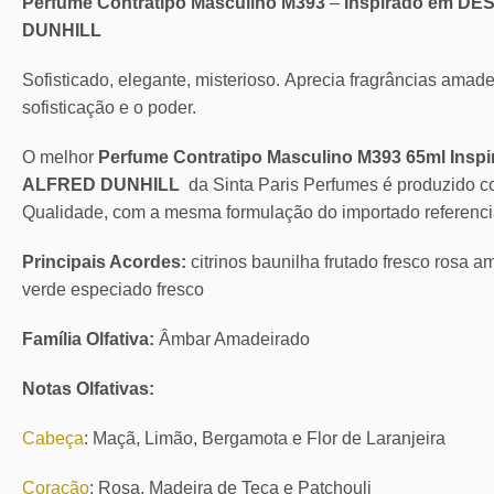
Perfume Contratipo Masculino M393
–
Inspirado em D
DUNHILL
Sofisticado, elegante, misterioso. Aprecia fragrâncias amad
sofisticação e o poder.
O melhor
Perfume Contratipo Masculino M393 65ml Ins
ALFRED DUNHILL
da Sinta Paris Perfumes é produzido 
Qualidade, com a mesma formulação do importado referenci
Principais Acordes:
citrinos baunilha frutado fresco rosa 
verde especiado fresco
Família Olfativa:
Âmbar Amadeirado
Notas Olfativas:
Cabeça
: Maçã, Limão, Bergamota e Flor de Laranjeira
Coração
: Rosa, Madeira de Teca e Patchouli