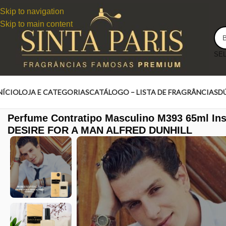
Skip to navigation
Skip to main content
NÍCIO
LOJA E CATEGORIAS
CATÁLOGO – LISTA DE FRAGRÂNCIAS
D
Perfume Contratipo Masculino M393 65ml In
DESIRE FOR A MAN ALFRED DUNHILL