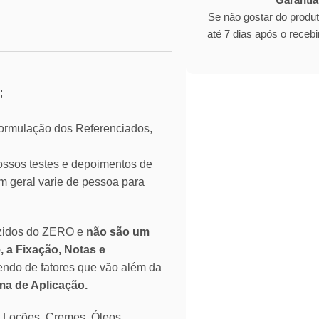
Se não gostar do produ
até 7 dias após o rece
;
mulação dos Referenciados,
ssos testes e depoimentos de
 geral varie de pessoa para
zidos do ZERO e
não são um
, a Fixação, Notas e
endo de fatores que vão além da
rma de Aplicação.
o Loções, Cremes, Óleos,