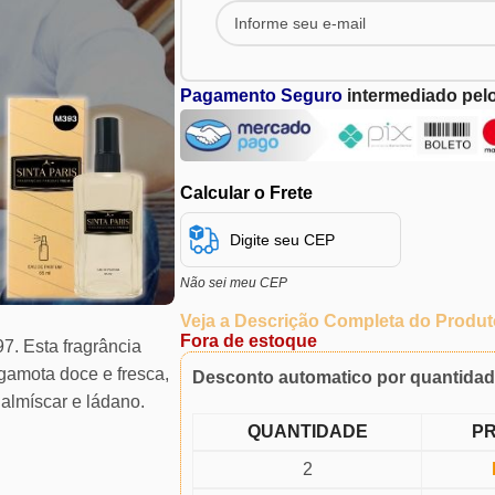
Pagamento Seguro
intermediado pel
Calcular o Frete
Não sei meu CEP
Veja a Descrição Completa do Produt
Fora de estoque
7. Esta fragrância
rgamota doce e fresca,
Desconto automatico por quantida
 almíscar e ládano.
QUANTIDADE
P
2