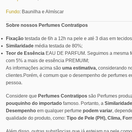
Fundo
: Baunilha e Almíscar
Sobre nossos Perfumes Contratipos
Fixação
testada de 6h a 12h na pele e até 3 dias em tecidos
Similaridade
média testada de 80%;
Teor de Essência
EAU DE PARFUM. Seguimos a mesma for
com 5% a mais de essência PREMUIM;
As informações acima são
uma estimativa,
considerando no
clientes.Porém, é comum que o desempenho de perfumes em
pessoa.
Considere que
Perfumes Contratipos
são Perfumes produ
pouquinho do importado
famoso. Portanto, a
Similaridade
Desempenho
em qualquer perfume
podem variar
, depend
qualidade do produto, como:
Tipo de Pele (PH), Clima, Fo
Além disso, outras substâncias que já estejam na pele com