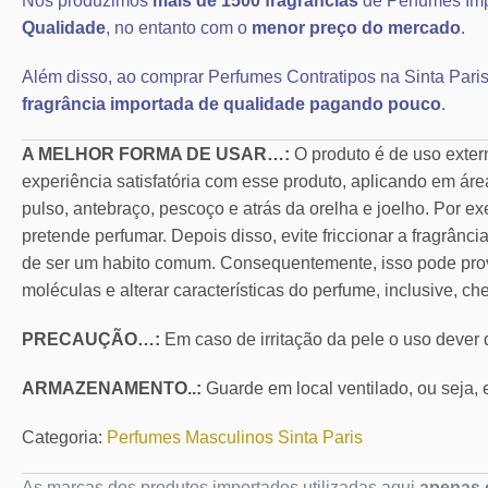
Nós produzimos
mais de 1500 fragrâncias
de Perfumes Im
Qualidade
, no entanto com o
menor preço do mercado
.
Além disso, ao comprar Perfumes Contratipos na Sinta Paris
fragrância importada de qualidade pagando pouco
.
A MELHOR FORMA DE USAR…:
O produto é de uso exte
experiência satisfatória com esse produto, aplicando em áre
pulso, antebraço, pescoço e atrás da orelha e joelho. Por ex
pretende perfumar. Depois disso, evite friccionar a fragrânc
de ser um habito comum. Consequentemente, isso pode pro
moléculas e alterar características do perfume, inclusive, ch
PRECAUÇÃO…:
Em caso de irritação da pele o uso dever
ARMAZENAMENTO..:
Guarde em local ventilado, ou seja, e
Categoria:
Perfumes Masculinos Sinta Paris
As marcas dos produtos importados utilizadas aqui
apenas c