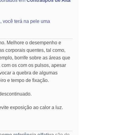
portados em
Contratipos de Alta
, você terá na pele uma
rno. Melhore o desempenho e
as corporais quentes, tal como,
emplo, borrife sobre as áreas que
ia com os com os pulsos, apesar
vocar a quebra de algumas
eiro e tempo de fixação.
 descontinuado.
vite exposição ao calor a luz.
omo referência olfativa
são de