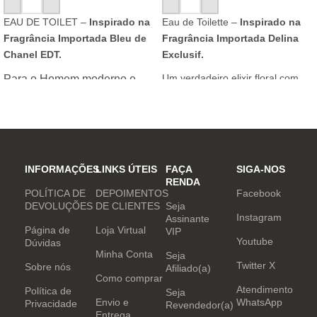
ADICIONAR AO CARRINHO
ADICIONAR AO CARRINHO
EAU DE TOILET –
Inspirado na
Eau de Toilette –
Inspirado na
Fragrância Importada Bleu de
Fragrância Importada Delina
Chanel EDT.
Exclusif.
Um verdadeiro elixir floral com
Para o Homem moderno e
notas nobres e sofisticadas.
determinado, que desafia o
mundo. Sensual que gosta de
inovar sempre, provocando
desejos com independência
e determinação.
INFORMAÇÕES
LINKS ÚTEIS
FAÇA
SIGA-NOS
RENDA
POLÍTICA DE
DEPOIMENTOS
Facebook
DEVOLUÇÕES
DE CLIENTES
Seja
Instagram
Assinante
Página de
Loja Virtual
VIP
Youtube
Dúvidas
Minha Conta
Seja
Twitter X
Sobre nós
Afiliado(a)
Como comprar
Atendimento
Política de
Seja
Envio e
WhatsApp
Privacidade
Revendedor(a)
Entrega