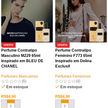
OFERTA
OFERTA
Perfume Contratipo
Perfume Contratipo
Masculino M229 65ml
Feminino F773 65ml
Inspirado em BLEU DE
Inspirado em Delina
CHANEL
Exclusif
Perfumes Masculinos
Perfumes Femininos
(6)
(4)
Em estoque
Em estoque
R$
94,90
R$
94,90