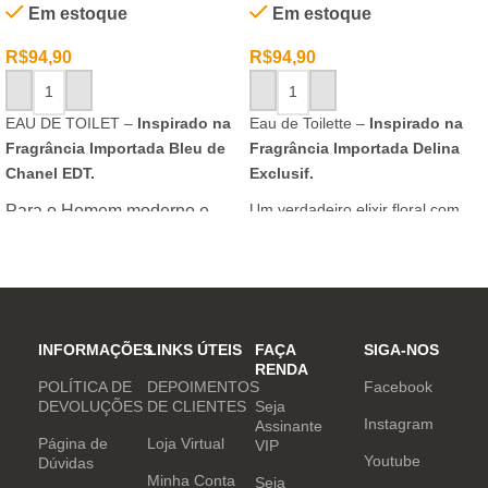
Em estoque
Em estoque
R$
94,90
R$
94,90
ADICIONAR AO CARRINHO
ADICIONAR AO CARRINHO
EAU DE TOILET –
Inspirado na
Eau de Toilette –
Inspirado na
Fragrância Importada Bleu de
Fragrância Importada Delina
Chanel EDT.
Exclusif.
Um verdadeiro elixir floral com
Para o Homem moderno e
notas nobres e sofisticadas.
determinado, que desafia o
mundo. Sensual que gosta de
inovar sempre, provocando
desejos com independência
e determinação.
INFORMAÇÕES
LINKS ÚTEIS
FAÇA
SIGA-NOS
RENDA
POLÍTICA DE
DEPOIMENTOS
Facebook
DEVOLUÇÕES
DE CLIENTES
Seja
Instagram
Assinante
Página de
Loja Virtual
VIP
Youtube
Dúvidas
Minha Conta
Seja