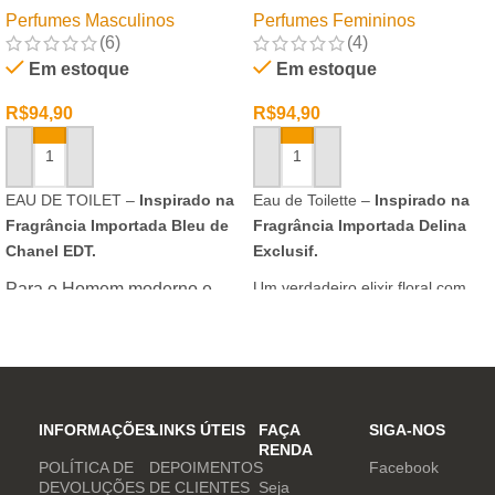
Perfumes Masculinos
Perfumes Femininos
(6)
(4)
Em estoque
Em estoque
R$
94,90
R$
94,90
ADICIONAR AO CARRINHO
ADICIONAR AO CARRINHO
EAU DE TOILET –
Inspirado na
Eau de Toilette –
Inspirado na
Fragrância Importada Bleu de
Fragrância Importada Delina
Chanel EDT.
Exclusif.
Um verdadeiro elixir floral com
Para o Homem moderno e
notas nobres e sofisticadas.
determinado, que desafia o
mundo. Sensual que gosta de
inovar sempre, provocando
desejos com independência
e determinação.
INFORMAÇÕES
LINKS ÚTEIS
FAÇA
SIGA-NOS
RENDA
POLÍTICA DE
DEPOIMENTOS
Facebook
DEVOLUÇÕES
DE CLIENTES
Seja