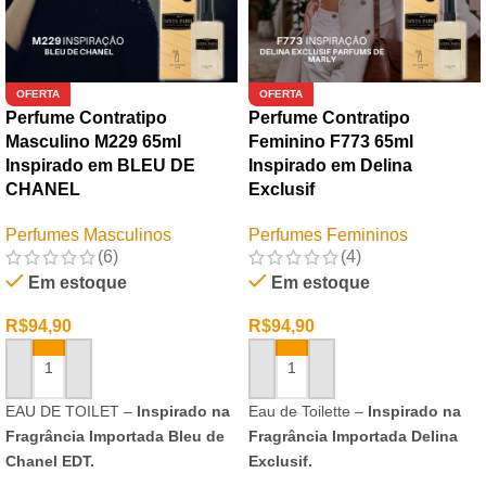
OFERTA
OFERTA
Perfume Contratipo
Perfume Contratipo
Masculino M229 65ml
Feminino F773 65ml
Inspirado em BLEU DE
Inspirado em Delina
CHANEL
Exclusif
Perfumes Masculinos
Perfumes Femininos
(6)
(4)
Em estoque
Em estoque
R$
94,90
R$
94,90
ADICIONAR AO CARRINHO
ADICIONAR AO CARRINHO
EAU DE TOILET –
Inspirado na
Eau de Toilette –
Inspirado na
Fragrância Importada Bleu de
Fragrância Importada Delina
Chanel EDT.
Exclusif.