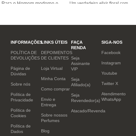
Um verdadeiro elixir floral com
Para o Homem moderno e
notas nobres e sofisticadas.
determinado, que desafia o
mundo. Sensual que gosta de
inovar sempre, provocando
desejos com independência
e determinação.
INFORMAÇÕES
LINKS ÚTEIS
FAÇA
SIGA-NOS
RENDA
POLÍTICA DE
DEPOIMENTOS
Facebook
DEVOLUÇÕES
DE CLIENTES
Seja
Instagram
Assinante
Página de
Loja Virtual
VIP
Youtube
Dúvidas
Minha Conta
Seja
Twitter X
Sobre nós
Afiliado(a)
Como comprar
Atendimento
Política de
Seja
Envio e
WhatsApp
Privacidade
Revendedor(a)
Entrega
Política de
Atacado/Revenda
Sobre nossos
Cookies
Perfumes
Política de
Blog
Dados