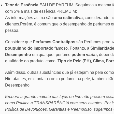
Teor de Essência
EAU DE PARFUM. Seguimos a mesma for
com 5% a mais de essência PREMUIM;
As informações acima são
uma estimativa,
considerando no
clientes.Porém, é comum que o desempenho de perfumes em
pessoa.
Considere que
Perfumes Contratipos
são Perfumes produ
pouquinho do importado
famoso. Portanto, a
Similaridade
Desempenho
em qualquer perfume
podem variar
, depend
qualidade do produto, como:
Tipo de Pele (PH), Clima, Fo
Além disso, outras substâncias que já estejam na pele com
Hidratantes, em contato com o perfume na pele, também irã
Desempenho.
Embora a grande maioria das lojas on line não prestem ess
como Política a TRANSPARÊNCIA com seus clientes.
Por 
Política de Devoluções, Garantias e Reembolso, sugerimos 