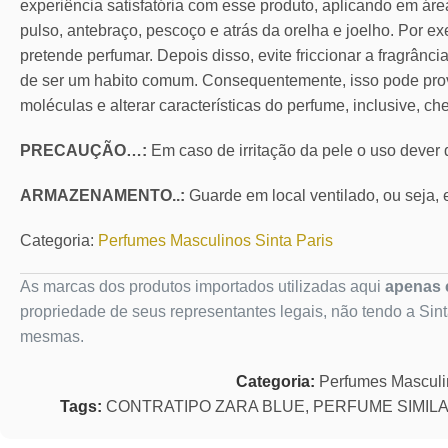
experiência satisfatória com esse produto, aplicando em áre
pulso, antebraço, pescoço e atrás da orelha e joelho. Por ex
pretende perfumar. Depois disso, evite friccionar a fragrânc
de ser um habito comum. Consequentemente, isso pode pro
moléculas e alterar características do perfume, inclusive, ch
PRECAUÇÃO…:
Em caso de irritação da pele o uso dever
ARMAZENAMENTO..:
Guarde em local ventilado, ou seja, e
Categoria:
Perfumes Masculinos Sinta Paris
As marcas dos produtos importados utilizadas aqui
apenas c
propriedade de seus representantes legais, não tendo a Sin
mesmas.
Categoria:
Perfumes Mascul
Tags:
CONTRATIPO ZARA BLUE
,
PERFUME SIMILA