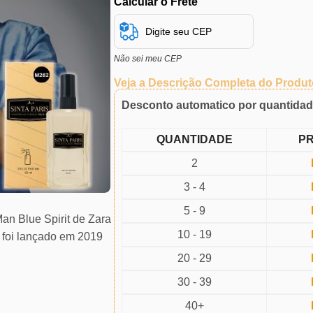
Calcular o Frete
Não sei meu CEP
Veja a Descrição Completa do Produt
Desconto automatico por quantida
QUANTIDADE
P
2
3 - 4
5 - 9
Man Blue Spirit de Zara
10 - 19
t foi lançado em 2019
20 - 29
30 - 39
40+