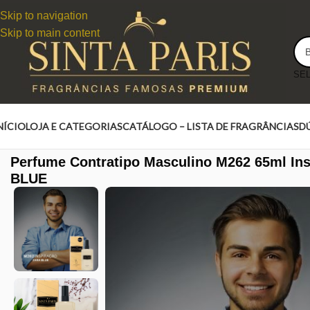
Skip to navigation
Skip to main content
NÍCIO
LOJA E CATEGORIAS
CATÁLOGO – LISTA DE FRAGRÂNCIAS
D
Perfume Contratipo Masculino M262 65ml In
BLUE