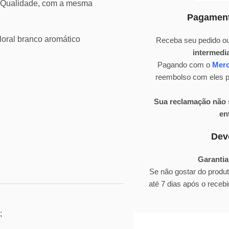
a Qualidade, com a mesma
Pagament
loral branco aromático
Receba seu pedido ou
intermedi
Pagando com o
Mer
reembolso com eles pa
Sua reclamação não s
en
Dev
Garantia
Se não gostar do produ
até 7 dias após o rece
;