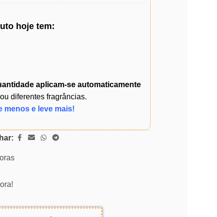
duto
hoje
tem:
uantidade
aplicam-se automaticamente
 diferentes fragrâncias.
e menos e leve mais!
har:
horas
ora!