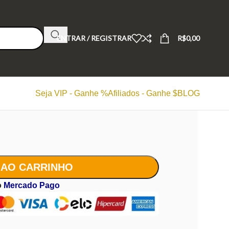
ENTRAR / REGISTRAR
R$
0,00
Seja VIP - Ganhe %
Afiliados - Ganhe $
BLOG
 AO CARRINHO
o
Mercado Pago