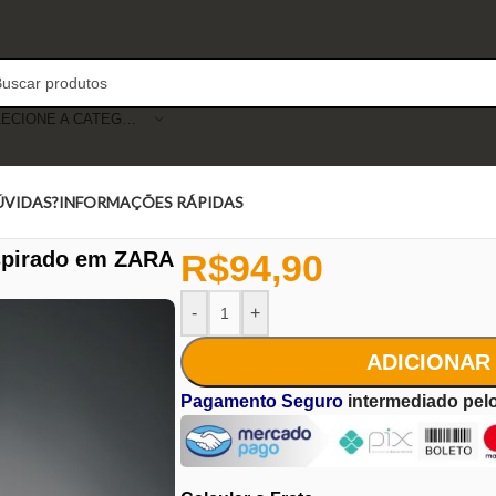
SELECIONE A CATEGORIA
ÚVIDAS?
INFORMAÇÕES RÁPIDAS
spirado em ZARA
R$
94,90
-
+
ADICIONAR
Pagamento Seguro
intermediado pel