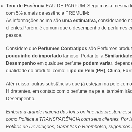
Teor de Essência
EAU DE PARFUM. Seguimos a mesma for
com 5% a mais de essência PREMUIM;
As informações acima são
uma estimativa,
considerando no
clientes.Porém, é comum que o desempenho de perfumes em
pessoa.
Considere que
Perfumes Contratipos
são Perfumes produ
pouquinho do importado
famoso. Portanto, a
Similaridade
Desempenho
em qualquer perfume
podem variar
, depend
qualidade do produto, como:
Tipo de Pele (PH), Clima, Fo
Além disso, outras substâncias que já estejam na pele com
Hidratantes, em contato com o perfume na pele, também irã
Desempenho.
Embora a grande maioria das lojas on line não prestem ess
como Política a TRANSPARÊNCIA com seus clientes.
Por 
Política de Devoluções, Garantias e Reembolso, sugerimos 