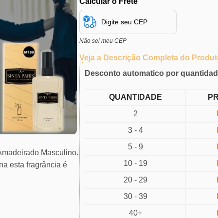
Calcular o Frete
Não sei meu CEP
Veja a Descrição Completa do Produt
Desconto automatico por quantida
QUANTIDADE
P
2
3 - 4
5 - 9
 Amadeirado Masculino.
10 - 19
na esta fragrância é
20 - 29
30 - 39
40+