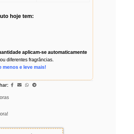
duto
hoje
tem:
uantidade
aplicam-se automaticamente
 diferentes fragrâncias.
e menos e leve mais!
har:
horas
ora!