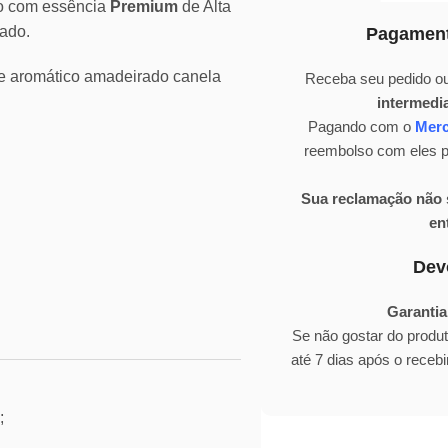
do com essência
Premium
de Alta
ado.
Pagament
e aromático amadeirado canela
Receba seu pedido ou
intermedi
Pagando com o
Mer
reembolso com eles pa
Sua reclamação não s
en
Dev
Garantia
Se não gostar do produ
até 7 dias após o rece
;