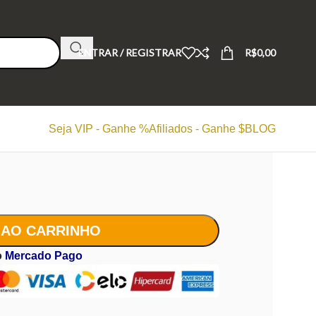
ENTRAR / REGISTRAR
R$
0,00
Seja VIP - Ganhe %
Afiliados - Ganhe $
BLOG
 AO CARRINHO
o
Mercado Pago