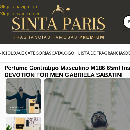
Skip to navigation
Skip to main content
NÍCIO
LOJA E CATEGORIAS
CATÁLOGO – LISTA DE FRAGRÂNCIAS
D
Perfume Contratipo Masculino M186 65ml In
DEVOTION FOR MEN GABRIELA SABATINI