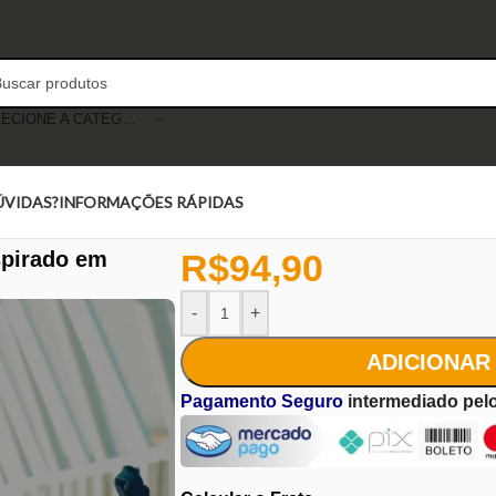
SELECIONE A CATEGORIA
ÚVIDAS?
INFORMAÇÕES RÁPIDAS
spirado em
R$
94,90
-
+
ADICIONAR
Pagamento Seguro
intermediado pel