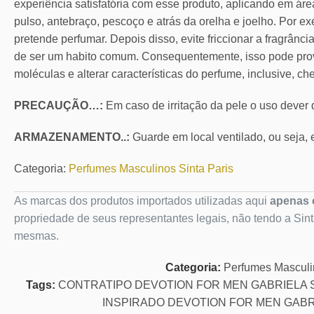
experiência satisfatória com esse produto, aplicando em áre
pulso, antebraço, pescoço e atrás da orelha e joelho. Por ex
pretende perfumar. Depois disso, evite friccionar a fragrânc
de ser um habito comum. Consequentemente, isso pode pro
moléculas e alterar características do perfume, inclusive, ch
PRECAUÇÃO…:
Em caso de irritação da pele o uso dever
ARMAZENAMENTO..:
Guarde em local ventilado, ou seja, e
Categoria:
Perfumes Masculinos Sinta Paris
As marcas dos produtos importados utilizadas aqui
apenas c
propriedade de seus representantes legais, não tendo a Sin
mesmas.
Categoria:
Perfumes Mascul
Tags:
CONTRATIPO DEVOTION FOR MEN GABRIELA 
INSPIRADO DEVOTION FOR MEN GABR