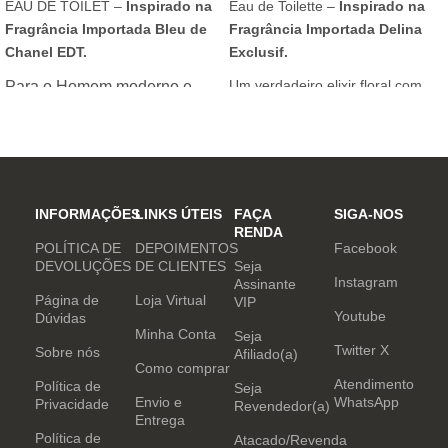
EAU DE TOILET –
Inspirado na
Eau de Toilette –
Inspirado na
Fragrância Importada Bleu de
Fragrância Importada Delina
Chanel EDT.
Exclusif.
Um verdadeiro elixir floral com
Para o Homem moderno e
notas nobres e sofisticadas.
determinado, que desafia o
mundo. Sensual que gosta de
inovar sempre, provocando
desejos com independência
e determinação.
INFORMAÇÕES
LINKS ÚTEIS
FAÇA
SIGA-NOS
RENDA
POLÍTICA DE
DEPOIMENTOS
Facebook
DEVOLUÇÕES
DE CLIENTES
Seja
Instagram
Assinante
Página de
Loja Virtual
VIP
Youtube
Dúvidas
Minha Conta
Seja
Twitter X
Sobre nós
Afiliado(a)
Como comprar
Atendimento
Política de
Seja
Envio e
WhatsApp
Privacidade
Revendedor(a)
Entrega
Política de
Atacado/Revenda