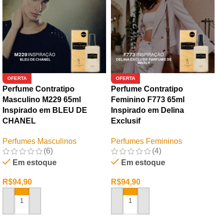
OFERTA
OFERTA
Perfume Contratipo
Perfume Contratipo
Masculino M229 65ml
Feminino F773 65ml
Inspirado em BLEU DE
Inspirado em Delina
CHANEL
Exclusif
Perfumes Masculinos
Perfumes Femininos
(6)
(4)
Em estoque
Em estoque
R$
94,90
R$
94,90
ADICIONAR AO CARRINHO
ADICIONAR AO CARRINHO