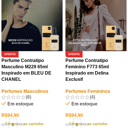
OFERTA
OFERTA
Perfume Contratipo
Perfume Contratipo
Masculino M229 65ml
Feminino F773 65ml
Inspirado em BLEU DE
Inspirado em Delina
CHANEL
Exclusif
Perfumes Masculinos
Perfumes Femininos
(6)
(4)
Em estoque
Em estoque
R$
94,90
R$
94,90
Adicionar ao carrinho
Adicionar ao carrinho