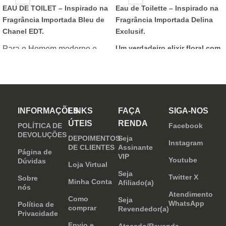
EAU DE TOILET –
Inspirado na
Eau de Toilette –
Inspirado na
Fragrância Importada Bleu de
Fragrância Importada Delina
Chanel EDT.
Exclusif.
Um verdadeiro elixir floral com
Para o Homem moderno e
notas nobres e sofisticadas.
determinado, que desafia o
mundo. Sensual que gosta de
inovar sempre, provocando
desejos com independência
INFORMAÇÕES
LINKS
FAÇA
SIGA-NOS
e determinação.
ÚTEIS
RENDA
POLÍTICA DE
Facebook
DEVOLUÇÕES
DEPOIMENTOS
Seja
Instagram
DE CLIENTES
Assinante
Página de
VIP
Youtube
Dúvidas
Loja Virtual
Seja
Twitter X
Sobre
Minha Conta
Afiliado(a)
nós
Atendimento
Como
Seja
WhatsApp
Política de
comprar
Revendedor(a)
Privacidade
Envio e