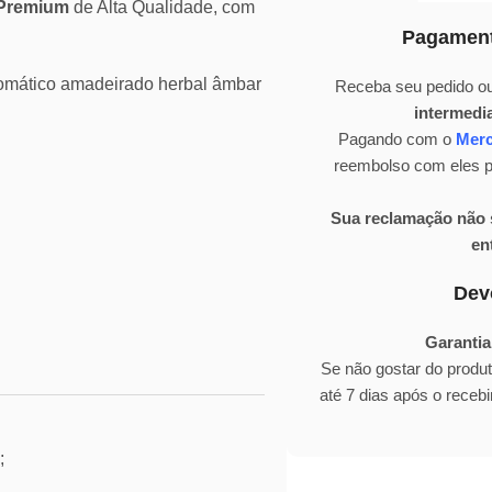
Premium
de Alta Qualidade, com
Pagament
romático amadeirado herbal âmbar
Receba seu pedido ou
intermedi
Pagando com o
Mer
reembolso com eles pa
Sua reclamação não s
en
Dev
Garantia
Se não gostar do produ
até 7 dias após o rece
;