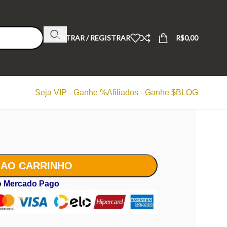
ENTRAR / REGISTRAR
R$
0,00
Seja VIP - Ganhe %
Afiliados - Ganhe $
BLOG
 AO CARRINHO
o
Mercado Pago