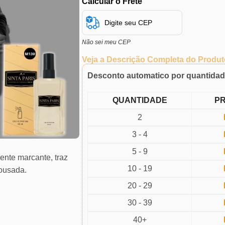
Calcular o Frete
Não sei meu CEP
Veja a Descrição Completa do Produt
Desconto automatico por quantida
QUANTIDADE
P
2
3 - 4
5 - 9
ente marcante, traz
10 - 19
 ousada.
20 - 29
30 - 39
40+