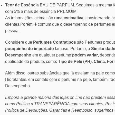
Teor de Essência
EAU DE PARFUM. Seguimos a mesma for
com 5% a mais de essência PREMUIM;
As informações acima são
uma estimativa,
considerando no
clientes.Porém, é comum que o desempenho de perfumes em
pessoa.
Considere que
Perfumes Contratipos
são Perfumes produ
pouquinho do importado
famoso. Portanto, a
Similaridade
Desempenho
em qualquer perfume
podem variar
, depend
qualidade do produto, como:
Tipo de Pele (PH), Clima, Fo
Além disso, outras substâncias que já estejam na pele com
Hidratantes, em contato com o perfume na pele, também irã
Desempenho.
Embora a grande maioria das lojas on line não prestem ess
como Política a TRANSPARÊNCIA com seus clientes.
Por 
Política de Devoluções, Garantias e Reembolso, sugerimos 