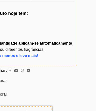
duto
hoje
tem:
uantidade
aplicam-se automaticamente
 diferentes fragrâncias.
e menos e leve mais!
har:
horas
ora!