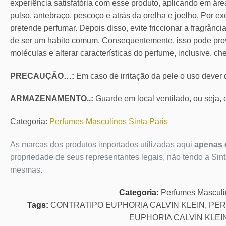
experiência satisfatória com esse produto, aplicando em áre
pulso, antebraço, pescoço e atrás da orelha e joelho. Por ex
pretende perfumar. Depois disso, evite friccionar a fragrânc
de ser um habito comum. Consequentemente, isso pode pro
moléculas e alterar características do perfume, inclusive, ch
PRECAUÇÃO…:
Em caso de irritação da pele o uso dever
ARMAZENAMENTO..:
Guarde em local ventilado, ou seja, e
Categoria:
Perfumes Masculinos Sinta Paris
As marcas dos produtos importados utilizadas aqui
apenas c
propriedade de seus representantes legais, não tendo a Sin
mesmas.
Categoria:
Perfumes Mascul
Tags:
CONTRATIPO EUPHORIA CALVIN KLEIN
,
PER
EUPHORIA CALVIN KLEI