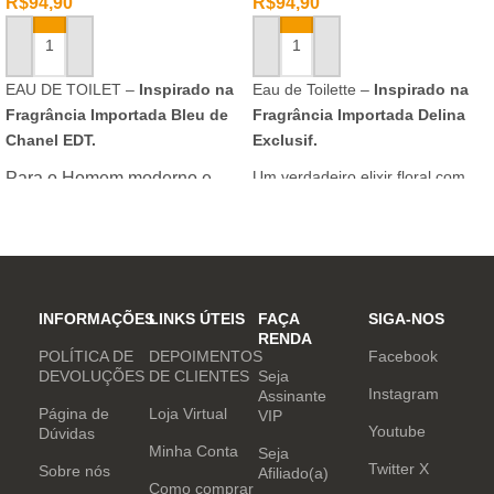
R$
94,90
R$
94,90
ADICIONAR AO CARRINHO
ADICIONAR AO CARRINHO
EAU DE TOILET –
Inspirado na
Eau de Toilette –
Inspirado na
Fragrância Importada Bleu de
Fragrância Importada Delina
Chanel EDT.
Exclusif.
Um verdadeiro elixir floral com
Para o Homem moderno e
notas nobres e sofisticadas.
determinado, que desafia o
mundo. Sensual que gosta de
inovar sempre, provocando
desejos com independência
e determinação.
INFORMAÇÕES
LINKS ÚTEIS
FAÇA
SIGA-NOS
RENDA
POLÍTICA DE
DEPOIMENTOS
Facebook
DEVOLUÇÕES
DE CLIENTES
Seja
Instagram
Assinante
Página de
Loja Virtual
VIP
Youtube
Dúvidas
Minha Conta
Seja
Twitter X
Sobre nós
Afiliado(a)
Como comprar