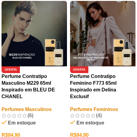
OFERTA
OFERTA
Perfume Contratipo
Perfume Contratipo
Masculino M229 65ml
Feminino F773 65ml
Inspirado em BLEU DE
Inspirado em Delina
CHANEL
Exclusif
Perfumes Masculinos
Perfumes Femininos
(6)
(4)
Em estoque
Em estoque
R$
94,90
R$
94,90