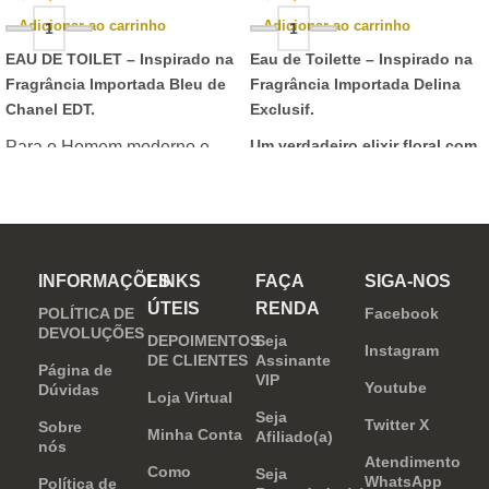
Adicionar ao carrinho
Adicionar ao carrinho
EAU DE TOILET –
Inspirado na
Eau de Toilette –
Inspirado na
Fragrância Importada Bleu de
Fragrância Importada Delina
Chanel EDT.
Exclusif.
Um verdadeiro elixir floral com
Para o Homem moderno e
notas nobres e sofisticadas.
determinado, que desafia o
mundo. Sensual que gosta de
inovar sempre, provocando
desejos com independência
INFORMAÇÕES
LINKS
FAÇA
SIGA-NOS
e determinação.
ÚTEIS
RENDA
POLÍTICA DE
Facebook
DEVOLUÇÕES
DEPOIMENTOS
Seja
Instagram
DE CLIENTES
Assinante
Página de
VIP
Youtube
Dúvidas
Loja Virtual
Seja
Twitter X
Sobre
Minha Conta
Afiliado(a)
nós
Atendimento
Como
Seja
WhatsApp
Política de