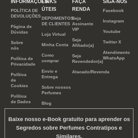
INFORMAÇÕES
LINKS
FAÇA
SIGA-NOS
e determinação.
ÚTEIS
RENDA
POLÍTICA DE
Facebook
DEVOLUÇÕES
DEPOIMENTOS
Seja
Instagram
DE CLIENTES
Assinante
Página de
VIP
Youtube
Dúvidas
Loja Virtual
Seja
Twitter X
Sobre
Minha Conta
Afiliado(a)
nós
Atendimento
Como
Seja
WhatsApp
Política de
comprar
Revendedor(a)
Privacidade
Envio e
Atacado/Revenda
Política
Entrega
de
Cookies
Sobre nossos
Perfumes
Política
de Dados
Blog
Baixe nosso e-Book gratuito para aprender os
Segredos sobre Perfumes Contratipos e
Similares
.