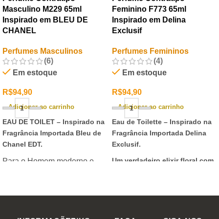
Masculino M229 65ml
Feminino F773 65ml
Inspirado em BLEU DE
Inspirado em Delina
CHANEL
Exclusif
Perfumes Masculinos
Perfumes Femininos
(6)
(4)
Em estoque
Em estoque
R$
94,90
R$
94,90
Adicionar ao carrinho
Adicionar ao carrinho
EAU DE TOILET –
Inspirado na
Eau de Toilette –
Inspirado na
Fragrância Importada Bleu de
Fragrância Importada Delina
Chanel EDT.
Exclusif.
Um verdadeiro elixir floral com
Para o Homem moderno e
notas nobres e sofisticadas.
determinado, que desafia o
mundo. Sensual que gosta de
inovar sempre, provocando
desejos com independência