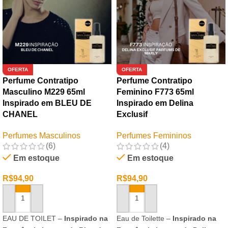
OFERTA
OFERTA
Perfume Contratipo
Perfume Contratipo
Masculino M229 65ml
Feminino F773 65ml
Inspirado em BLEU DE
Inspirado em Delina
CHANEL
Exclusif
Perfumes Masculinos
Perfumes Femininos
(6)
(4)
Em estoque
Em estoque
R$
94,90
R$
94,90
ADICIONAR AO CARRINHO
ADICIONAR AO CARRINHO
EAU DE TOILET –
Inspirado na
Eau de Toilette –
Inspirado na