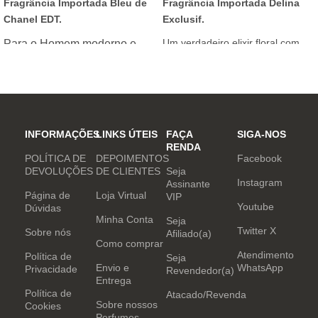
Fragrância Importada Bleu de
Fragrância Importada Delina
Chanel EDT.
Exclusif.
Um verdadeiro elixir floral com
Para o Homem moderno e
notas nobres e sofisticadas.
determinado, que desafia o
mundo. Sensual que gosta de
inovar sempre, provocando
desejos com independência
e determinação.
INFORMAÇÕES
LINKS ÚTEIS
FAÇA
SIGA-NOS
RENDA
POLÍTICA DE
DEPOIMENTOS
Facebook
DEVOLUÇÕES
DE CLIENTES
Seja
Instagram
Assinante
Página de
Loja Virtual
VIP
Youtube
Dúvidas
Minha Conta
Seja
Twitter X
Sobre nós
Afiliado(a)
Como comprar
Atendimento
Política de
Seja
Envio e
WhatsApp
Privacidade
Revendedor(a)
Entrega
Política de
Atacado/Revenda
Sobre nossos
Cookies
Perfumes