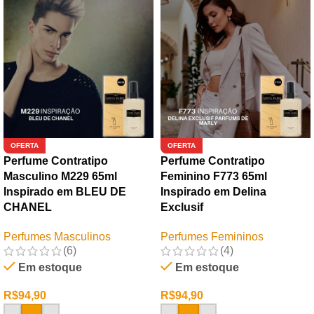
OFERTA
OFERTA
Perfume Contratipo
Perfume Contratipo
Masculino M229 65ml
Feminino F773 65ml
Inspirado em BLEU DE
Inspirado em Delina
CHANEL
Exclusif
Perfumes Masculinos
Perfumes Femininos
(6)
(4)
Em estoque
Em estoque
R$
94,90
R$
94,90