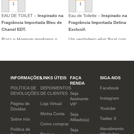
ADICIONAR AO CARRINHO
ADICIONAR AO CARRINHO
EAU DE TOILET –
Inspirado na
Eau de Toilette –
Inspirado na
Fragrância Importada Bleu de
Fragrância Importada Delina
Chanel EDT.
Exclusif.
Um verdadeiro elixir floral com
Para o Homem moderno e
notas nobres e sofisticadas.
determinado, que desafia o
mundo. Sensual que gosta de
inovar sempre, provocando
desejos com independência
e determinação.
INFORMAÇÕES
LINKS ÚTEIS
FAÇA
SIGA-NOS
RENDA
POLÍTICA DE
DEPOIMENTOS
Facebook
DEVOLUÇÕES
DE CLIENTES
Seja
Instagram
Assinante
Página de
Loja Virtual
VIP
Youtube
Dúvidas
Minha Conta
Seja
Twitter X
Sobre nós
Afiliado(a)
Como comprar
Atendimento
Política de
Seja
Envio e
WhatsApp